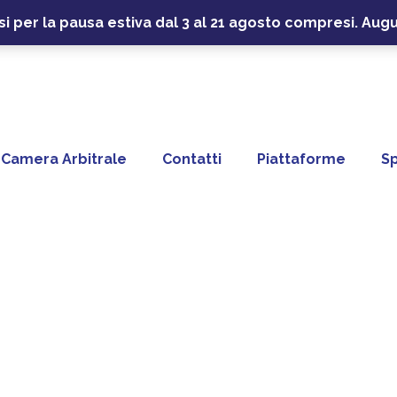
usi per la pausa estiva dal 3 al 21 agosto compresi. Aug
Camera Arbitrale
Contatti
Piattaforme
S