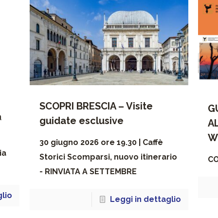
SCOPRI BRESCIA – Visite
G
a
guidate esclusive
A
W
30 giugno 2026 ore 19.30 | Caffè
ia
Storici Scomparsi, nuovo itinerario
C
- RINVIATA A SETTEMBRE
glio
Leggi in dettaglio