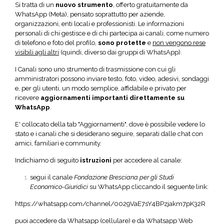
Si tratta di un
nuovo strumento
, offerto gratuitamente da
WhatsApp (Meta), pensato soprattutto per aziende,
organizzazioni, enti locali e professionisti. Le informazioni
personali di chi gestisce e di chi partecipa ai canali, come numero
di telefono e foto del profilo,
sono protette
e
non vengono rese
visibili agli altri
(quindi, diverso dai gruppi di WhatsApp).
I Canali sono uno strumento di trasmissione con cui gli
amministratori possono inviare testo, foto, video, adesivi, sondaggi
e, per gli utenti, un modo semplice, affidabile e privato per
ricevere
aggiornamenti importanti direttamente su
WhatsApp
.
E' collocato della tab "Aggiornamenti", dove è possibile vedere lo
stato e i canali che si desiderano seguire, separati dalle chat con
amici, familiari e community.
Indichiamo di seguito
istruzioni
per accedere al canale:
segui il canale
Fondazione Bresciana per gli Studi
Economico-Giuridici
su WhatsApp cliccando il seguente link:
https://whatsapp.com/channel/0029VaE7sY4BPzjakm7pK32R
puoi accedere da Whatsapp (cellulare) e da Whatsapp Web